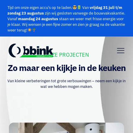
Tijd om onze eigen accu's op te laden.
Van
vrijdag 31 juli t/m
zondag 23 augustus
zijn wij gesloten vanwege de bouwvakvakantie.
Vanaf
maandag 24 augustus
staan we weer met frisse energie voor
je klaar.
Wij wensen je een fijne zomer en zien je graag na de vakantie
weer terug!
ONZE PROJECTEN
Zo maar een kijkje in de keuken
Van kleine verbeteringen tot grote verbouwingen – neem een kijkje in
wat we hebben mogen maken.