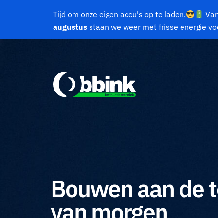
Tijd om onze eigen accu's op te laden.
Va
augustus
staan we weer met frisse energie voo
Bouwen aan de 
van morgen