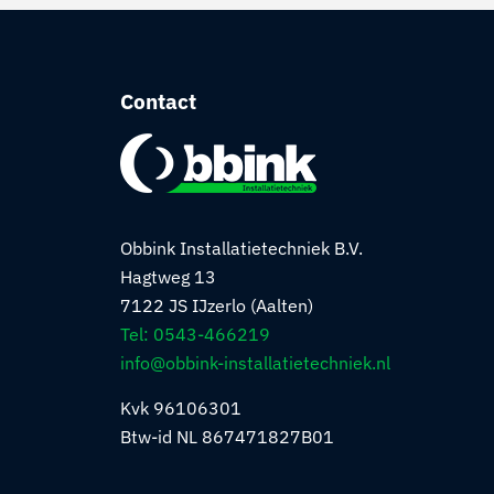
Contact
Obbink Installatietechniek B.V.
Hagtweg 13
7122 JS IJzerlo (Aalten)
Tel: 0543-466219
info@obbink-installatietechniek.nl
Kvk 96106301
Btw-id NL 867471827B01